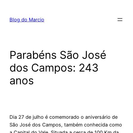
Pular
para
Blog do Marcio
o
conteúdo
Parabéns São José
dos Campos: 243
anos
Dia 27 de julho é comemorado o aniversário de
São José dos Campos, também conhecida como
a Capital do Vale. Situada a cerca de 100 Km da